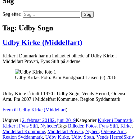
Søg
Søg efter:
Tag:
Udby Sogn
Udby Kirke (Middelfart)
Kirker i Danmark har nu indlagt et billede af Udby Kirke i
Middelfart Provsti, Fyns Stift på siderne.
Udby Kirke. Foto: Kim Bundgaard Larsen (c) 2016.
Udby Kirke lå indtil 1970 i Udby Sogn, Vends Herred, Odense
Amt. Fra 2007 i Middelfart Kommune, Region Syddanmark.
Frem til Udby Kirke (Middelfart
)
Udgivet i
2. februar 2018
2. juni 2019
Kategorier
Kirker i Danmark
,
Kirker i Fyns Stift
,
Nyheder
Tags
Billeder
,
Fotos
,
Fyns Stift
,
Kirke
,
Middelfart Kommune
,
Middelfart Provsti
,
Nyhed
,
Odense Amt
,
Region Syddanmark
,
Udby Kirke
,
Udby Sogn
,
Vends Herred
Skriv