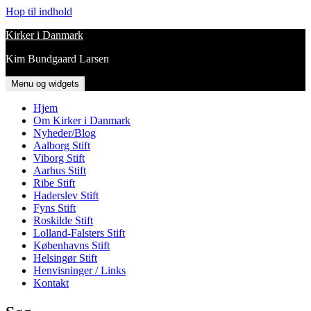
Hop til indhold
Kirker i Danmark
Kim Bundgaard Larsen
Menu og widgets
Hjem
Om Kirker i Danmark
Nyheder/Blog
Aalborg Stift
Viborg Stift
Aarhus Stift
Ribe Stift
Haderslev Stift
Fyns Stift
Roskilde Stift
Lolland-Falsters Stift
Københavns Stift
Helsingør Stift
Henvisninger / Links
Kontakt