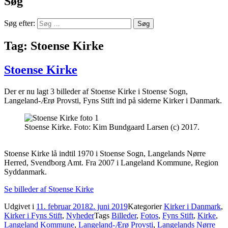
Søg
Søg efter:
Tag:
Stoense Kirke
Stoense Kirke
Der er nu lagt 3 billeder af Stoense Kirke i Stoense Sogn,
Langeland-Ærø Provsti, Fyns Stift ind på siderne Kirker i Danmark.
Stoense Kirke. Foto: Kim Bundgaard Larsen (c) 2017.
Stoense Kirke lå indtil 1970 i Stoense Sogn, Langelands Nørre
Herred, Svendborg Amt. Fra 2007 i Langeland Kommune, Region
Syddanmark.
Se billeder af Stoense Kirke
Udgivet i
11. februar 2018
2. juni 2019
Kategorier
Kirker i Danmark
,
Kirker i Fyns Stift
,
Nyheder
Tags
Billeder
,
Fotos
,
Fyns Stift
,
Kirke
,
Langeland Kommune
,
Langeland-Ærø Provsti
,
Langelands Nørre