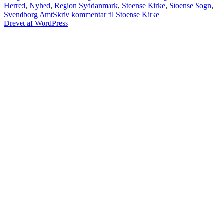
Herred
,
Nyhed
,
Region Syddanmark
,
Stoense Kirke
,
Stoense Sogn
,
Svendborg Amt
Skriv kommentar
til Stoense Kirke
Drevet af WordPress