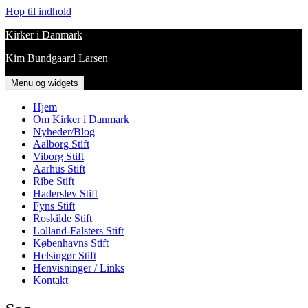
Hop til indhold
Kirker i Danmark
Kim Bundgaard Larsen
Menu og widgets
Hjem
Om Kirker i Danmark
Nyheder/Blog
Aalborg Stift
Viborg Stift
Aarhus Stift
Ribe Stift
Haderslev Stift
Fyns Stift
Roskilde Stift
Lolland-Falsters Stift
Københavns Stift
Helsingør Stift
Henvisninger / Links
Kontakt