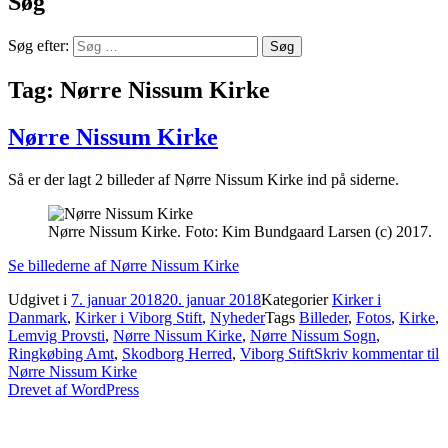
Søg
Søg efter:
Tag:
Nørre Nissum Kirke
Nørre Nissum Kirke
Så er der lagt 2 billeder af Nørre Nissum Kirke ind på siderne.
Nørre Nissum Kirke. Foto: Kim Bundgaard Larsen (c) 2017.
Se billederne af Nørre Nissum Kirke
Udgivet i
7. januar 2018
20. januar 2018
Kategorier
Kirker i
Danmark
,
Kirker i Viborg Stift
,
Nyheder
Tags
Billeder
,
Fotos
,
Kirke
,
Lemvig Provsti
,
Nørre Nissum Kirke
,
Nørre Nissum Sogn
,
Ringkøbing Amt
,
Skodborg Herred
,
Viborg Stift
Skriv kommentar
til
Nørre Nissum Kirke
Drevet af WordPress