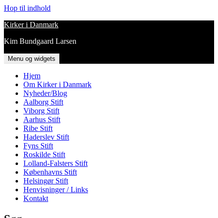
Hop til indhold
Kirker i Danmark
Kim Bundgaard Larsen
Menu og widgets
Hjem
Om Kirker i Danmark
Nyheder/Blog
Aalborg Stift
Viborg Stift
Aarhus Stift
Ribe Stift
Haderslev Stift
Fyns Stift
Roskilde Stift
Lolland-Falsters Stift
Københavns Stift
Helsingør Stift
Henvisninger / Links
Kontakt