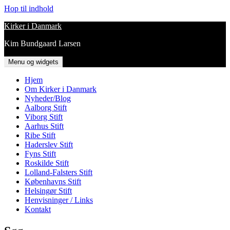
Hop til indhold
Kirker i Danmark
Kim Bundgaard Larsen
Menu og widgets
Hjem
Om Kirker i Danmark
Nyheder/Blog
Aalborg Stift
Viborg Stift
Aarhus Stift
Ribe Stift
Haderslev Stift
Fyns Stift
Roskilde Stift
Lolland-Falsters Stift
Københavns Stift
Helsingør Stift
Henvisninger / Links
Kontakt