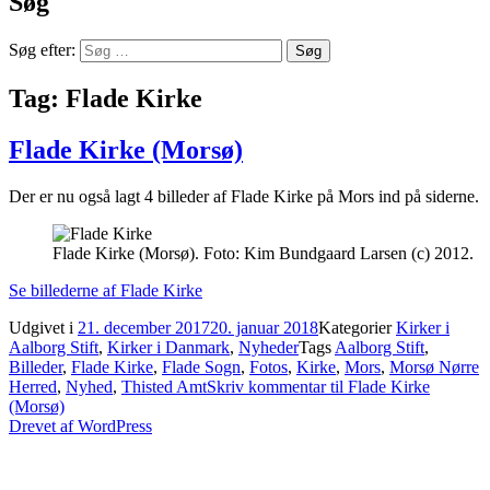
Søg
Søg efter:
Tag:
Flade Kirke
Flade Kirke (Morsø)
Der er nu også lagt 4 billeder af Flade Kirke på Mors ind på siderne.
Flade Kirke (Morsø). Foto: Kim Bundgaard Larsen (c) 2012.
Se billederne af Flade Kirke
Udgivet i
21. december 2017
20. januar 2018
Kategorier
Kirker i
Aalborg Stift
,
Kirker i Danmark
,
Nyheder
Tags
Aalborg Stift
,
Billeder
,
Flade Kirke
,
Flade Sogn
,
Fotos
,
Kirke
,
Mors
,
Morsø Nørre
Herred
,
Nyhed
,
Thisted Amt
Skriv kommentar
til Flade Kirke
(Morsø)
Drevet af WordPress