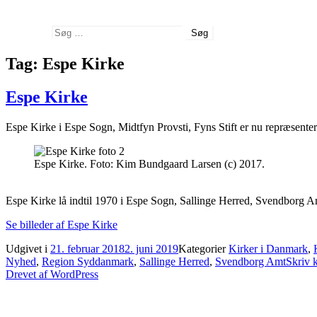
Søg
Søg efter:
Tag:
Espe Kirke
Espe Kirke
Espe Kirke i Espe Sogn, Midtfyn Provsti, Fyns Stift er nu repræsenter
Espe Kirke. Foto: Kim Bundgaard Larsen (c) 2017.
Espe Kirke lå indtil 1970 i Espe Sogn, Sallinge Herred, Svendbor
Se billeder af Espe Kirke
Udgivet i
21. februar 2018
2. juni 2019
Kategorier
Kirker i Danmark
,
Nyhed
,
Region Syddanmark
,
Sallinge Herred
,
Svendborg Amt
Skriv
Drevet af WordPress