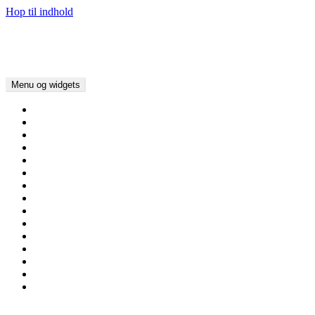
Hop til indhold
Kirker i Danmark
Kim Bundgaard Larsen
Menu og widgets
Hjem
Om Kirker i Danmark
Nyheder/Blog
Aalborg Stift
Viborg Stift
Aarhus Stift
Ribe Stift
Haderslev Stift
Fyns Stift
Roskilde Stift
Lolland-Falsters Stift
Københavns Stift
Helsingør Stift
Henvisninger / Links
Kontakt