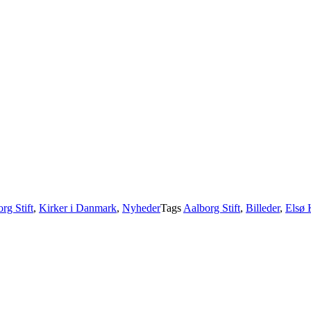
rg Stift
,
Kirker i Danmark
,
Nyheder
Tags
Aalborg Stift
,
Billeder
,
Elsø 