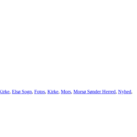
Kirke
,
Elsø Sogn
,
Fotos
,
Kirke
,
Mors
,
Morsø Sønder Herred
,
Nyhed
,