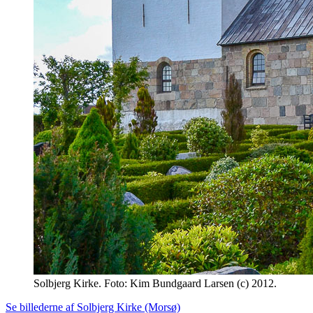
Solbjerg Kirke. Foto: Kim Bundgaard Larsen (c) 2012.
Se billederne af Solbjerg Kirke (Morsø)