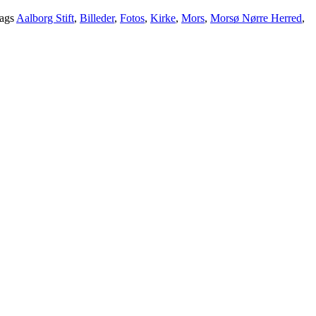
ags
Aalborg Stift
,
Billeder
,
Fotos
,
Kirke
,
Mors
,
Morsø Nørre Herred
,