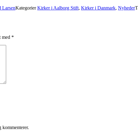
 Larsen
Kategorier
Kirker i Aalborg Stift
,
Kirker i Danmark
,
Nyheder
T
et med
*
eg kommenterer.