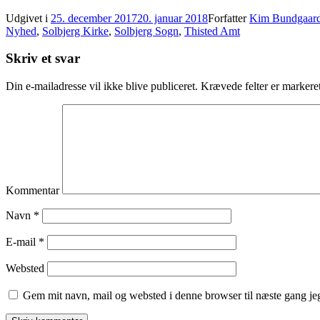
Udgivet i
25. december 2017
20. januar 2018
Forfatter
Kim Bundgaard
Nyhed
,
Solbjerg Kirke
,
Solbjerg Sogn
,
Thisted Amt
Skriv et svar
Din e-mailadresse vil ikke blive publiceret.
Krævede felter er marker
Kommentar
Navn
*
E-mail
*
Websted
Gem mit navn, mail og websted i denne browser til næste gang j