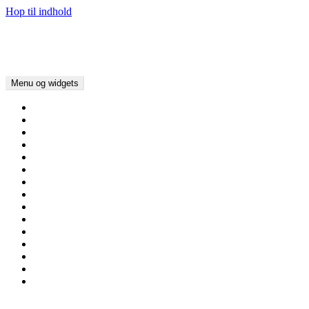
Hop til indhold
Kirker i Danmark
Kim Bundgaard Larsen
Menu og widgets
Hjem
Om Kirker i Danmark
Nyheder/Blog
Aalborg Stift
Viborg Stift
Aarhus Stift
Ribe Stift
Haderslev Stift
Fyns Stift
Roskilde Stift
Lolland-Falsters Stift
Københavns Stift
Helsingør Stift
Henvisninger / Links
Kontakt