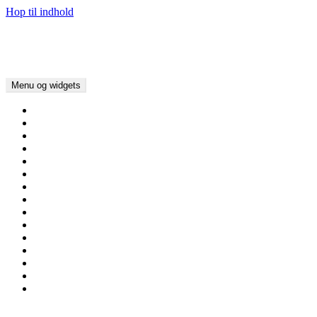
Hop til indhold
Kirker i Danmark
Kim Bundgaard Larsen
Menu og widgets
Hjem
Om Kirker i Danmark
Nyheder/Blog
Aalborg Stift
Viborg Stift
Aarhus Stift
Ribe Stift
Haderslev Stift
Fyns Stift
Roskilde Stift
Lolland-Falsters Stift
Københavns Stift
Helsingør Stift
Henvisninger / Links
Kontakt