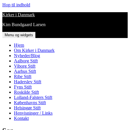
Hop til indhold
Kirker i Danmark
Kim Bundgaard Larsen
Menu og widgets
Hjem
Om Kirker i Danmark
Nyheder/Blog
Aalborg Stift
Viborg Stift
Aarhus Stift
Ribe Stift
Haderslev Stift
Fyns Stift
Roskilde Stift
Lolland-Falsters Stift
Københavns Stift
Helsingør Stift
Henvisninger / Links
Kontakt