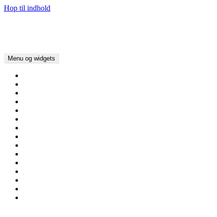
Hop til indhold
Kirker i Danmark
Kim Bundgaard Larsen
Menu og widgets
Hjem
Om Kirker i Danmark
Nyheder/Blog
Aalborg Stift
Viborg Stift
Aarhus Stift
Ribe Stift
Haderslev Stift
Fyns Stift
Roskilde Stift
Lolland-Falsters Stift
Københavns Stift
Helsingør Stift
Henvisninger / Links
Kontakt