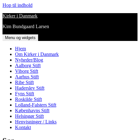
Hop til indhold
Kirker i Danmark
Kim Bundgaard Larsen
Menu og widgets
Hjem
Om Kirker i Danmark
Nyheder/Blog
Aalborg Stift
Viborg Stift
Aarhus Stift
Ribe Stift
Haderslev Stift
Fyns Stift
Roskilde Stift
Lolland-Falsters Stift
Københavns Stift
Helsingør Stift
Henvisninger / Links
Kontakt