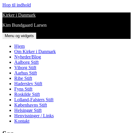
Hop til indhold
Kirker i Danmark
Kim Bundgaard Larsen
Menu og widgets
Hjem
Om Kirker i Danmark
Nyheder/Blog
Aalborg Stift
Viborg Stift
Aarhus Stift
Ribe Stift
Haderslev Stift
Fyns Stift
Roskilde Stift
Lolland-Falsters Stift
Københavns Stift
Helsingør Stift
Henvisninger / Links
Kontakt