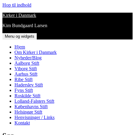
Hop til indhold
Kirker i Danmark
Kim Bundgaard Larsen
Menu og widgets
Hjem
Om Kirker i Danmark
Nyheder/Blog
Aalborg Stift
Viborg Stift
Aarhus Stift
Ribe Stift
Haderslev Stift
Fyns Stift
Roskilde Stift
Lolland-Falsters Stift
Københavns Stift
Helsingør Stift
Henvisninger / Links
Kontakt