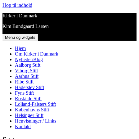
Hop til indhold
Kirker i Danmark
Kim Bundgaard Larsen
Menu og widgets
Hjem
Om Kirker i Danmark
Nyheder/Blog
Aalborg Stift
Viborg Stift
Aarhus Stift
Ribe Stift
Haderslev Stift
Fyns Stift
Roskilde Stift
Lolland-Falsters Stift
Københavns Stift
Helsingør Stift
Henvisninger / Links
Kontakt